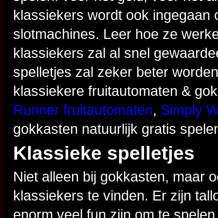
klassiekers wordt ook ingegaan 
slotmachines. Leer hoe ze werk
klassiekers zal al snel gewaard
spelletjes zal zeker beter worde
klassiekere fruitautomaten & gok
Runner fruitautomaten
,
Simply W
gokkasten natuurlijk gratis spel
Klassieke spelletjes
Niet alleen bij gokkasten, maar oo
klassiekers te vinden. Er zijn tal
enorm veel fun zijn om te spelen