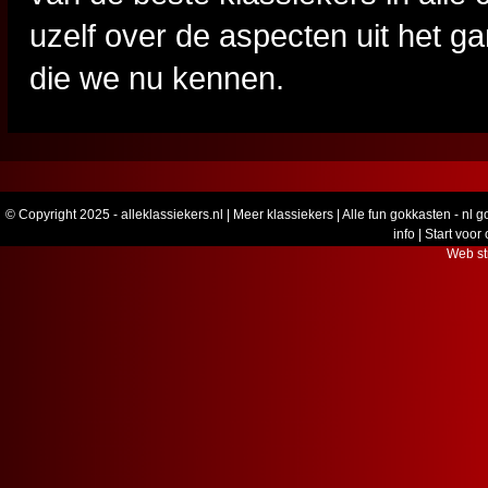
uzelf over de aspecten uit het g
die we nu kennen.
© Copyright 2025 - alleklassiekers.nl |
Meer klassiekers
| Alle fun gokkasten -
nl g
info
| Start voor
Web st