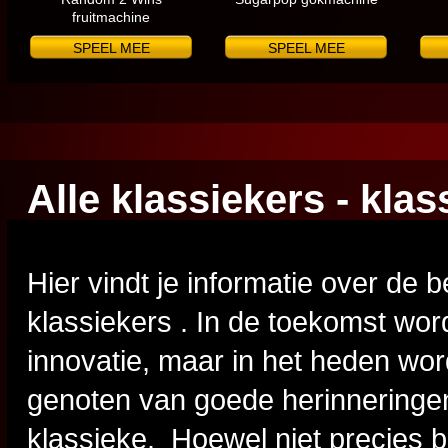
fruitmachine
SPEEL MEE
SPEEL MEE
Alle klassiekers - kla
Hier vindt je informatie over de b
klassiekers . In de toekomst word
innovatie, maar in het heden wor
genoten van goede herinneringen
klassieke. Hoewel niet precies 