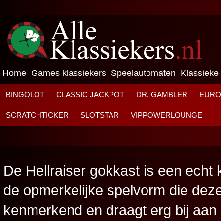
Home
Games klassiekers
Speelautomaten
Klassieke
BINGOLOT
CLASSIC JACKPOT
DR. GAMBLER
EURO
SCRATCHTICKER
SLOTSTAR
VIPPOWERLOUNGE
De Hellraiser gokkast is een echt 
de opmerkelijke spelvorm die deze 
kenmerkend en draagt erg bij aan 