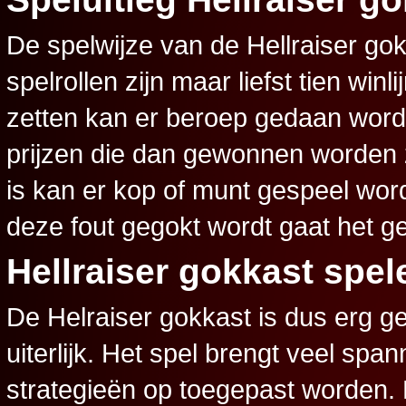
De spelwijze van de Hellraiser gok
spelrollen zijn maar liefst tien wi
zetten kan er beroep gedaan worde
prijzen die dan gewonnen worden z
is kan er kop of munt gespeel wor
deze fout gegokt wordt gaat het 
Hellraiser gokkast spel
De Helraiser gokkast is dus erg ge
uiterlijk. Het spel brengt veel sp
strategieën op toegepast worden. B